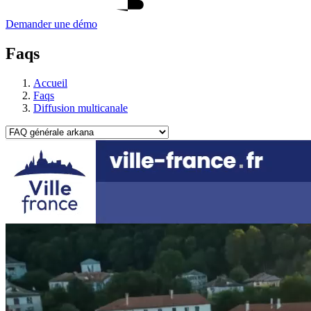
Demander une démo
Faqs
Accueil
Faqs
Diffusion multicanale