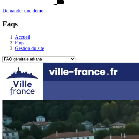
Demander une démo
Faqs
Accueil
Faqs
Gestion du site