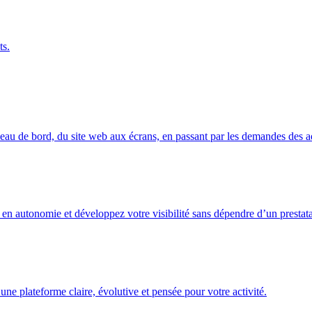
ts.
eau de bord, du site web aux écrans, en passant par les demandes des a
 en autonomie et développez votre visibilité sans dépendre d’un prestata
ne plateforme claire, évolutive et pensée pour votre activité.