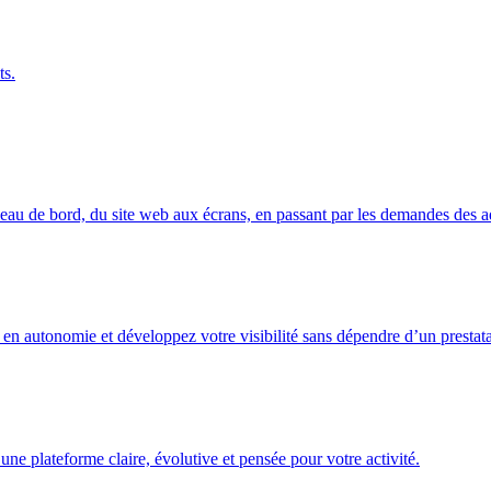
ts.
eau de bord, du site web aux écrans, en passant par les demandes des a
 en autonomie et développez votre visibilité sans dépendre d’un prestata
ne plateforme claire, évolutive et pensée pour votre activité.