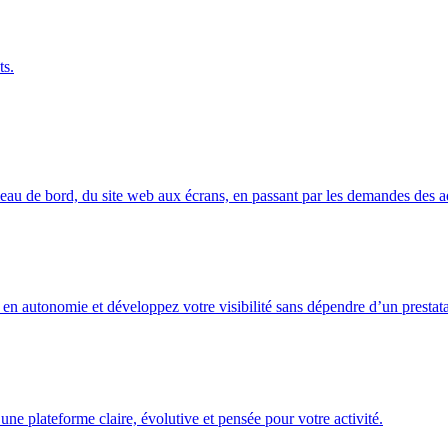
ts.
eau de bord, du site web aux écrans, en passant par les demandes des a
 en autonomie et développez votre visibilité sans dépendre d’un prestata
ne plateforme claire, évolutive et pensée pour votre activité.